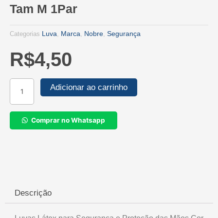
Tam M 1Par
Luva
Marca
Nobre
Segurança
Categorias
,
,
,
R$
4,50
Luvas
Adicionar ao carrinho
Látex
para
Segurança
Comprar no Whatsapp
e
Proteção
das
Mãos
Cor
Amarela
-
Descrição
Tam
M