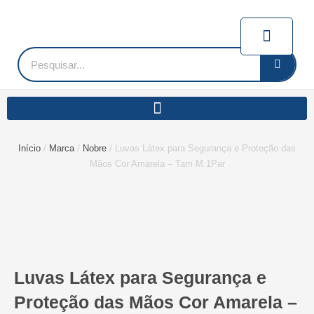
Ir
para
Carrin
o
conteúdo
Pesquisar
Início
/
Marca
/
Nobre
/ Luvas Látex para Segurança e Proteção das
Mãos Cor Amarela – Tam M 1Par
Luvas Látex para Segurança e
Proteção das Mãos Cor Amarela –