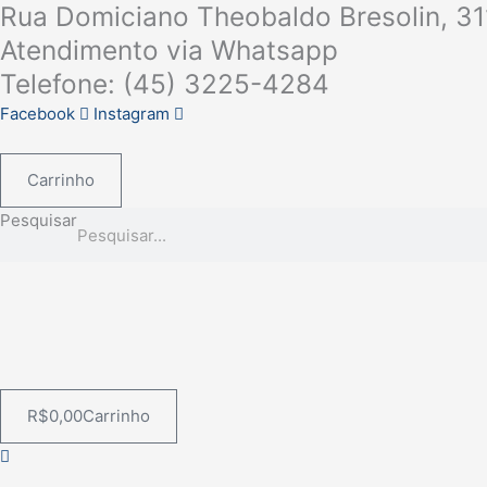
Rua Domiciano Theobaldo Bresolin, 31
Ir
Pedra
para
Sanitária
Atendimento via Whatsapp
o
-
Telefone: (45) 3225-4284
conteúdo
Floral
Facebook
Instagram
35g
quantidade
Carrinho
Pesquisar
R$
0,00
Carrinho