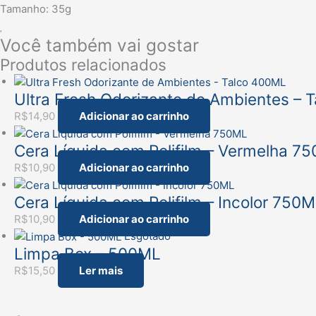
Tamanho: 35g
Você também vai gostar
Produtos relacionados
Ultra Fresh Odorizante de Ambientes – 
R$
14,90
Adicionar ao carrinho
Cera Líquida com Polifilm – Vermelha 7
R$
10,90
Adicionar ao carrinho
Cera Líquida com Polifilm – Incolor 750
R$
10,90
Adicionar ao carrinho
Esgotado
Limpa Box – 500ML
R$
15,50
Ler mais