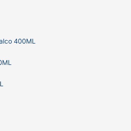
Talco 400ML
50ML
ML