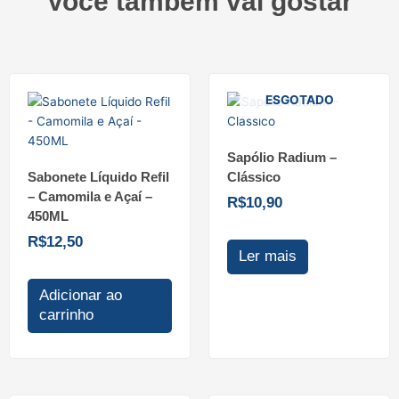
Você também vai gostar
ESGOTADO
Sapólio Radium –
Sabonete Líquido Refil
Clássico
– Camomila e Açaí –
R$
10,90
450ML
R$
12,50
Ler mais
Adicionar ao
carrinho