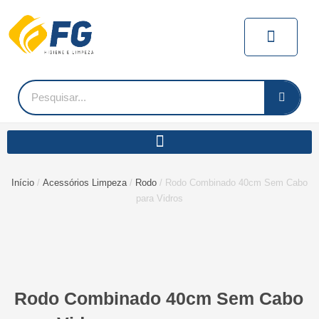
Ir
para
Carrin
o
conteúdo
Pesquisar
Início
/
Acessórios Limpeza
/
Rodo
/ Rodo Combinado 40cm Sem Cabo
para Vidros
Rodo Combinado 40cm Sem Cabo