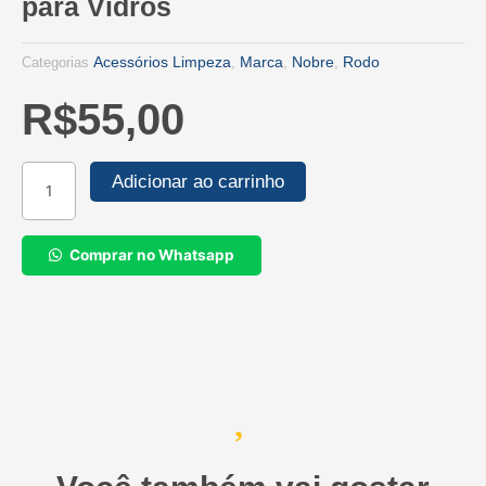
para Vidros
Acessórios Limpeza
Marca
Nobre
Rodo
Categorias
,
,
,
R$
55,00
Rodo
Adicionar ao carrinho
Combinado
40cm
Sem
Comprar no Whatsapp
Cabo
para
Vidros
quantidade