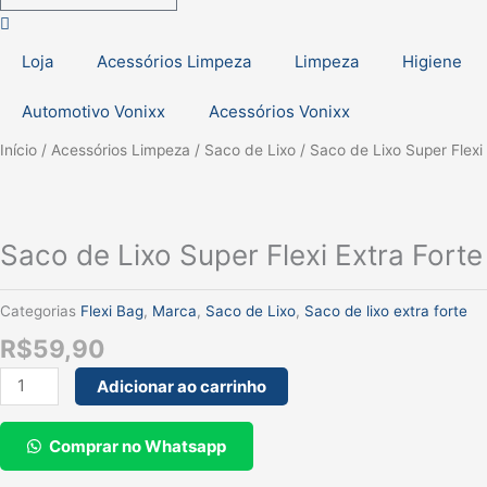
Loja
Acessórios Limpeza
Limpeza
Higiene
Automotivo Vonixx
Acessórios Vonixx
Saco
Início
/
Acessórios Limpeza
/
Saco de Lixo
/ Saco de Lixo Super Flexi
de
Lixo
Super
Saco de Lixo Super Flexi Extra Fort
Flexi
Extra
Forte
Categorias
Flexi Bag
,
Marca
,
Saco de Lixo
,
Saco de lixo extra forte
105L
R$
59,90
25und
quantidade
Adicionar ao carrinho
Comprar no Whatsapp