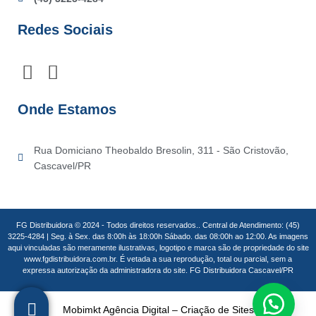
Redes Sociais
F
I
a
n
c
s
Onde Estamos
e
t
b
a
Rua Domiciano Theobaldo Bresolin, 311 - São Cristovão,
o
g
Cascavel/PR
o
r
k
a
m
FG Distribuidora © 2024 - Todos direitos reservados.. Central de Atendimento: (45)
3225-4284 | Seg. à Sex. das 8:00h às 18:00h Sábado. das 08:00h ao 12:00. As imagens
aqui vinculadas são meramente ilustrativas, logotipo e marca são de propriedade do site
www.fgdistribuidora.com.br. É vetada a sua reprodução, total ou parcial, sem a
expressa autorização da administradora do site. FG Distribuidora Cascavel/PR
Mobimkt Agência Digital – Criação de Sites