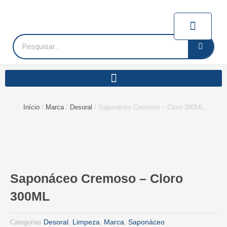
Ir
para
Carrinh
o
conteúdo
Pesquisar
Início
/
Marca
/
Desoral
/ Saponáceo Cremoso – Cloro 300ML
Saponáceo Cremoso – Cloro
300ML
Desoral
Limpeza
Marca
Saponáceo
Categorias
,
,
,