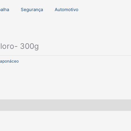
oalha
Segurança
Automotivo
loro- 300g
aponáceo