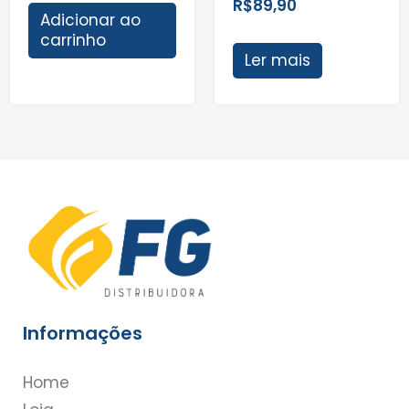
R$
89,90
Adicionar ao
carrinho
Ler mais
Informações
Home