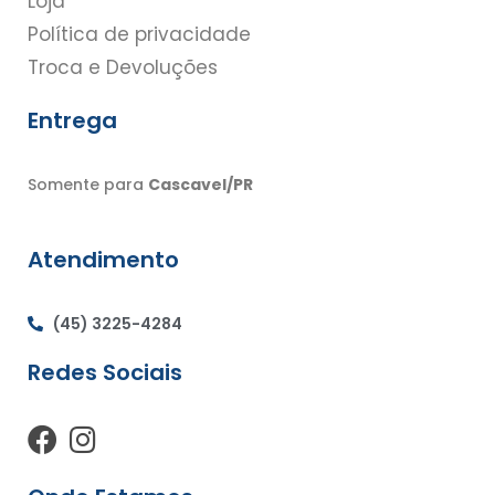
Loja
Política de privacidade
Troca e Devoluções
Entrega
Somente para
Cascavel/PR
Atendimento
(45) 3225-4284
Redes Sociais
F
I
a
n