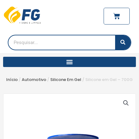
Ir
para
Carrinho
o
conteúdo
Pesquisar
Início
/
Automotivo
/
Silicone Em Gel
/ Silicone em Gel – 700G