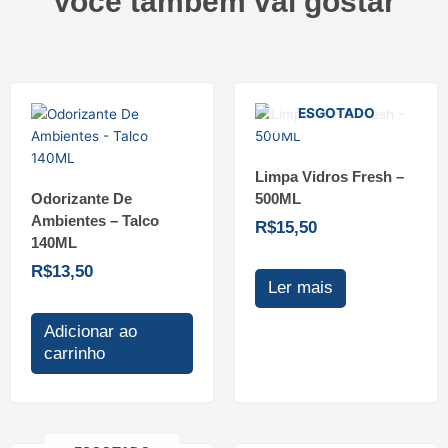
Você também vai gostar
ESGOTADO
Limpa Vidros Fresh –
Odorizante De
500ML
Ambientes – Talco
R$
15,50
140ML
R$
13,50
Ler mais
Adicionar ao
carrinho