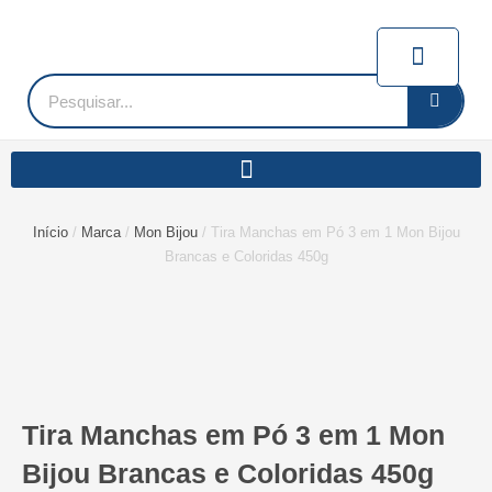
Ir
para
Carrin
o
conteúdo
Pesquisar
Início
/
Marca
/
Mon Bijou
/ Tira Manchas em Pó 3 em 1 Mon Bijou
Brancas e Coloridas 450g
Tira Manchas em Pó 3 em 1 Mon
Bijou Brancas e Coloridas 450g