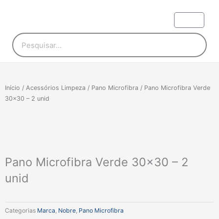
Ir
para
Carri
o
conteúdo
Pesquisar
Início
/
Acessórios Limpeza
/
Pano Microfibra
/ Pano Microfibra Verde
30×30 – 2 unid
Pano Microfibra Verde 30×30 – 2
unid
Categorias
Marca
,
Nobre
,
Pano Microfibra